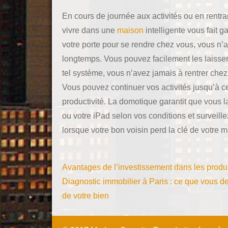
En cours de journée aux activités ou en rentrant
vivre dans une
maison
intelligente vous fait
votre porte pour se rendre chez vous, vous n’a
longtemps. Vous pouvez facilement les laisser
tel système, vous n’avez jamais à rentrer che
Vous pouvez continuer vos activités jusqu’à c
productivité. La domotique garantit que vous la
ou votre iPad selon vos conditions et surveillez
lorsque votre bon voisin perd la clé de votre 
Navigation
Avantages de l’investissement dans les produ
de
Diagnostic immobilier à Paris : ce que vous d
de votre bien
l’article