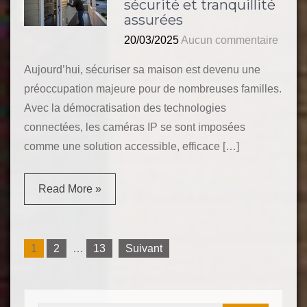
sécurité et tranquillité
assurées
20/03/2025
Aucun commentaire
Aujourd’hui, sécuriser sa maison est devenu une
préoccupation majeure pour de nombreuses familles.
Avec la démocratisation des technologies
connectées, les caméras IP se sont imposées
comme une solution accessible, efficace […]
Read More »
Pagination
1
2
…
13
Suivant
des
publications