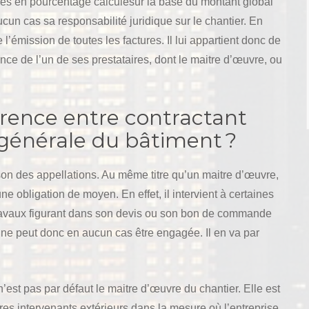
res en pourcentage calculésur la base du montant global
un cas sa responsabilité juridique sur le chantier. En
 l’émission de toutes les factures. Il lui appartient donc de
ance de l’un de ses prestataires, dont le maitre d’œuvre, ou
férence entre contractant
 générale du bâtiment ?
aison des appellations. Au même titre qu’un maitre d’œuvre,
ne obligation de moyen. En effet, il intervient à certaines
 travaux figurant dans son devis ou son bon de commande
ue ne peut donc en aucun cas être engagée. Il en va par
’est pas par défaut le maitre d’œuvre du chantier. Elle est
res intervenants extérieurs dans la mesure où l’entreprise