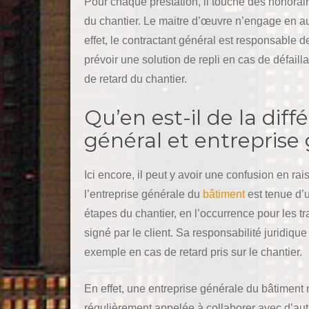
Pour chaque prestation, il touche des honorai
du chantier. Le maitre d’œuvre n’engage en auc
effet, le contractant général est responsable de
prévoir une solution de repli en cas de défaill
de retard du chantier.
Qu’en est-il de la dif
général et entreprise
Ici encore, il peut y avoir une confusion en r
l’entreprise générale du
bâtiment
est tenue d’u
étapes du chantier, en l’occurrence pour les
signé par le client. Sa responsabilité juridiq
exemple en cas de retard pris sur le chantier.
En effet, une entreprise générale du bâtiment n
régulièrement appelée à collaborer avec d’aut