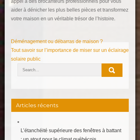
appel à des brocanteurs professionnels pour vous
aider à dénicher les plus belles pièces et transformez
votre maison en un véritable trésor de l’histoire.
Navigation
Déménagement ou débarras de maison ?
de
Tout savoir sur l’importance de miser sur un éclairage
solaire public
l’article
Articles récents
L’étanchéité supérieure des fenêtres à battant
: un atout pour le climat québécois